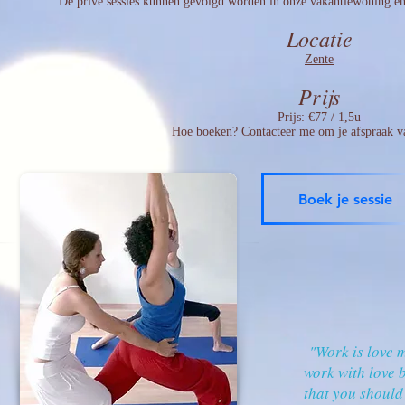
D
e privé ses
sies
kunnen gevolgd worden in onze vakantiewoning en 
Locatie
Zente
Prijs
Prijs: €77 / 1,5u
Hoe boeken? Contacteer me om je afspraak va
Boek je sessie
"Work is love m
work with love bu
that you should 