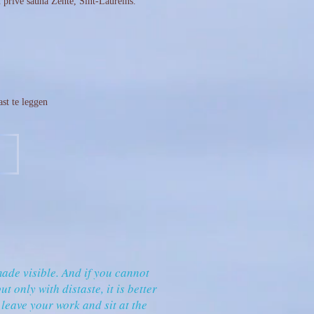
privé sauna Zente, Sint-Laureins.
st te leggen
ade visible. And if you cannot
t only with distaste, it is better
leave your work and sit at the