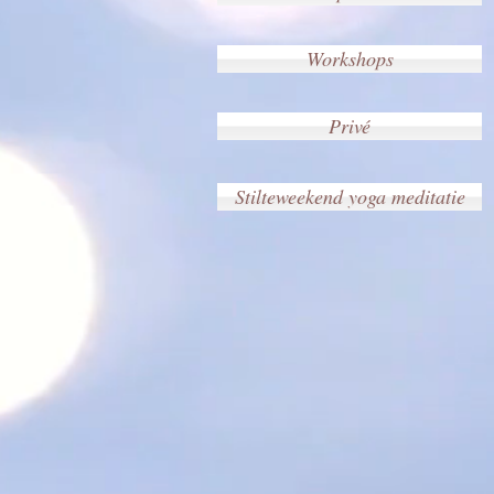
Workshops
Privé
Stilteweekend yoga meditatie